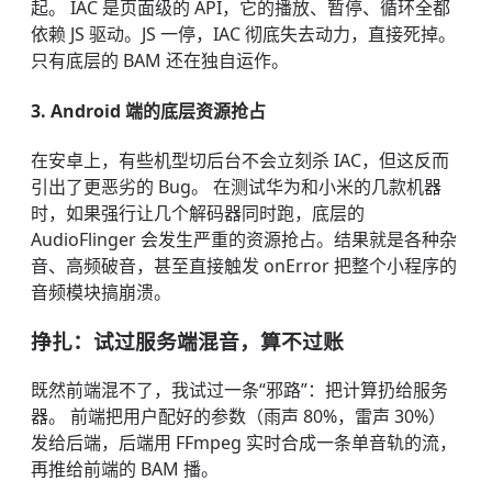
起。 IAC 是页面级的 API，它的播放、暂停、循环全都
依赖 JS 驱动。JS 一停，IAC 彻底失去动力，直接死掉。
只有底层的 BAM 还在独自运作。
3. Android 端的底层资源抢占
在安卓上，有些机型切后台不会立刻杀 IAC，但这反而
引出了更恶劣的 Bug。 在测试华为和小米的几款机器
时，如果强行让几个解码器同时跑，底层的
AudioFlinger 会发生严重的资源抢占。结果就是各种杂
音、高频破音，甚至直接触发 onError 把整个小程序的
音频模块搞崩溃。
挣扎：试过服务端混音，算不过账
既然前端混不了，我试过一条“邪路”：把计算扔给服务
器。 前端把用户配好的参数（雨声 80%，雷声 30%）
发给后端，后端用 FFmpeg 实时合成一条单音轨的流，
再推给前端的 BAM 播。