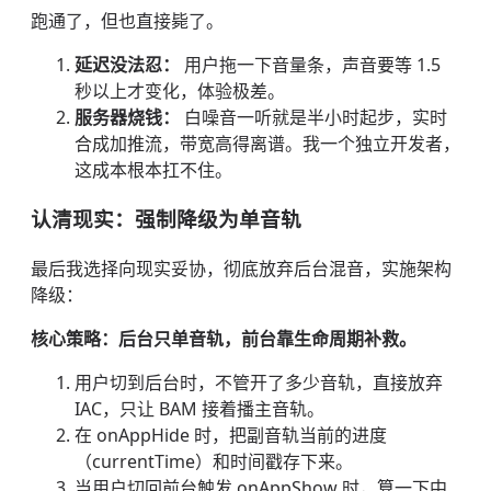
跑通了，但也直接毙了。
延迟没法忍：
用户拖一下音量条，声音要等 1.5
秒以上才变化，体验极差。
服务器烧钱：
白噪音一听就是半小时起步，实时
合成加推流，带宽高得离谱。我一个独立开发者，
这成本根本扛不住。
认清现实：强制降级为单音轨
最后我选择向现实妥协，彻底放弃后台混音，实施架构
降级：
核心策略：后台只单音轨，前台靠生命周期补救。
用户切到后台时，不管开了多少音轨，直接放弃
IAC，只让 BAM 接着播主音轨。
在 onAppHide 时，把副音轨当前的进度
（currentTime）和时间戳存下来。
当用户切回前台触发 onAppShow 时，算一下中