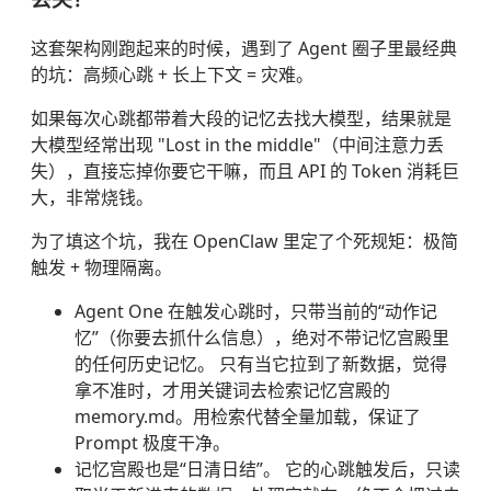
这套架构刚跑起来的时候，遇到了 Agent 圈子里最经典
的坑：高频心跳 + 长上下文 = 灾难。
如果每次心跳都带着大段的记忆去找大模型，结果就是
大模型经常出现 "Lost in the middle"（中间注意力丢
失），直接忘掉你要它干嘛，而且 API 的 Token 消耗巨
大，非常烧钱。
为了填这个坑，我在 OpenClaw 里定了个死规矩：极简
触发 + 物理隔离。
Agent One 在触发心跳时，只带当前的“动作记
忆”（你要去抓什么信息），绝对不带记忆宫殿里
的任何历史记忆。 只有当它拉到了新数据，觉得
拿不准时，才用关键词去检索记忆宫殿的
memory.md。用检索代替全量加载，保证了
Prompt 极度干净。
记忆宫殿也是“日清日结”。 它的心跳触发后，只读