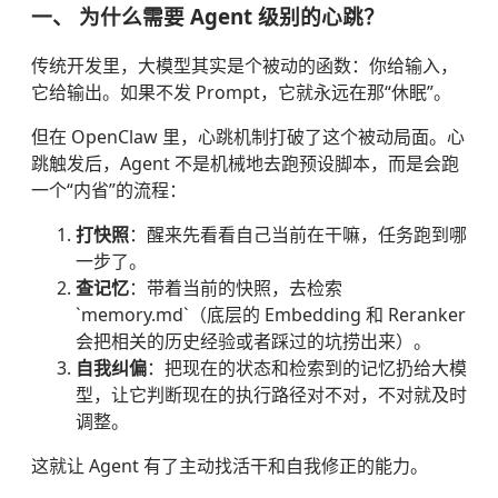
一、 为什么需要 Agent 级别的心跳？
传统开发里，大模型其实是个被动的函数：你给输入，
它给输出。如果不发 Prompt，它就永远在那“休眠”。
但在 OpenClaw 里，心跳机制打破了这个被动局面。心
跳触发后，Agent 不是机械地去跑预设脚本，而是会跑
一个“内省”的流程：
打快照
：醒来先看看自己当前在干嘛，任务跑到哪
一步了。
查记忆
：带着当前的快照，去检索
`memory.md`（底层的 Embedding 和 Reranker
会把相关的历史经验或者踩过的坑捞出来）。
自我纠偏
：把现在的状态和检索到的记忆扔给大模
型，让它判断现在的执行路径对不对，不对就及时
调整。
这就让 Agent 有了主动找活干和自我修正的能力。